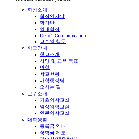
학장소개
학장인사말
학장단
역대학장
Dean’s Communication
교수의 책무
학교안내
학교소개
사명 및 교육 목표
연혁
학교현황
대학행정팀
오시는 길
교수소개
기초의학교실
임상의학교실
인문의학교실
대학생활
등록금 안내
장학금 제도