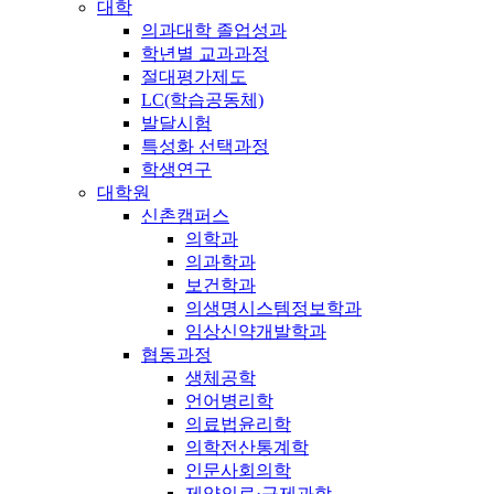
대학
의과대학 졸업성과
학년별 교과과정
절대평가제도
LC(학습공동체)
발달시험
특성화 선택과정
학생연구
대학원
신촌캠퍼스
의학과
의과학과
보건학과
의생명시스템정보학과
임상신약개발학과
협동과정
생체공학
언어병리학
의료법윤리학
의학전산통계학
인문사회의학
제약의료·규제과학