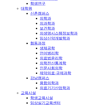
학생연구
대학원
신촌캠퍼스
의학과
의과학과
보건학과
의생명시스템정보학과
임상신약개발학과
협동과정
생체공학
언어병리학
의료법윤리학
의학전산통계학
인문사회의학
제약의료·규제과학
강남캠퍼스
융합의학과
의료기기산업학과
교육시설
학생교육시설
임상실기교육센터