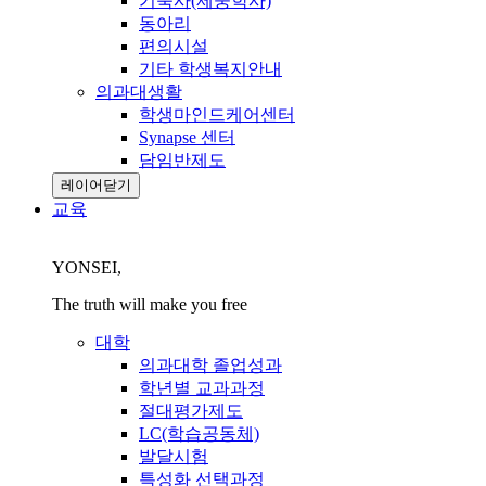
기숙사(제중학사)
동아리
편의시설
기타 학생복지안내
의과대생활
학생마인드케어센터
Synapse 센터
담임반제도
레이어닫기
교육
YONSEI,
The truth will make you free
대학
의과대학 졸업성과
학년별 교과과정
절대평가제도
LC(학습공동체)
발달시험
특성화 선택과정