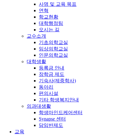
사명 및 교육 목표
연혁
학교현황
대학행정팀
오시는 길
교수소개
기초의학교실
임상의학교실
인문의학교실
대학생활
등록금 안내
장학금 제도
기숙사(제중학사)
동아리
편의시설
기타 학생복지안내
의과대생활
학생마인드케어센터
Synapse 센터
담임반제도
교육