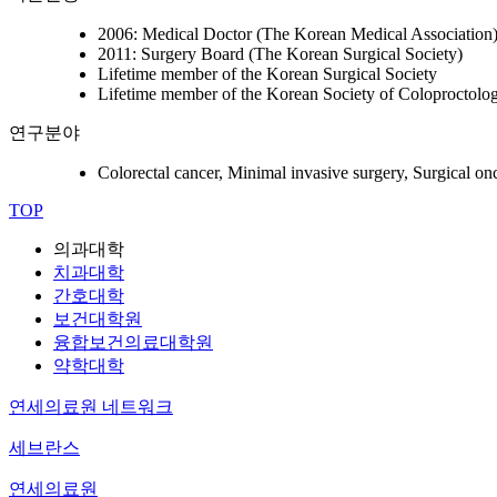
2006: Medical Doctor (The Korean Medical Association
2011: Surgery Board (The Korean Surgical Society)
Lifetime member of the Korean Surgical Society
Lifetime member of the Korean Society of Coloproctolo
연구분야
Colorectal cancer, Minimal invasive surgery, Surgical o
TOP
의과대학
치과대학
간호대학
보건대학원
융합보건의료대학원
약학대학
연세의료원 네트워크
세브란스
연세의료원