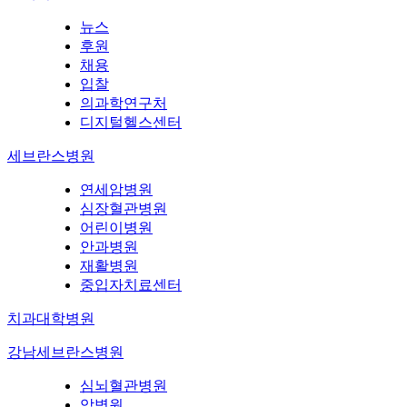
뉴스
후원
채용
입찰
의과학연구처
디지털헬스센터
세브란스병원
연세암병원
심장혈관병원
어린이병원
안과병원
재활병원
중입자치료센터
치과대학병원
강남세브란스병원
심뇌혈관병원
암병원