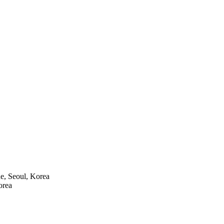
ne, Seoul, Korea
orea