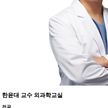
한윤대
교수
외과학교실
전공