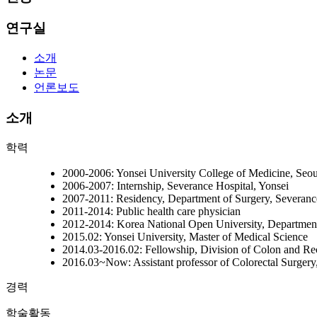
연구실
소개
논문
언론보도
소개
학력
2000-2006: Yonsei University College of Medicine, Seou
2006-2007: Internship, Severance Hospital, Yonsei
2007-2011: Residency, Department of Surgery, Severance
2011-2014: Public health care physician
2012-2014: Korea National Open University, Department 
2015.02: Yonsei University, Master of Medical Science
2014.03-2016.02: Fellowship, Division of Colon and Rec
2016.03~Now: Assistant professor of Colorectal Surgery
경력
학술활동