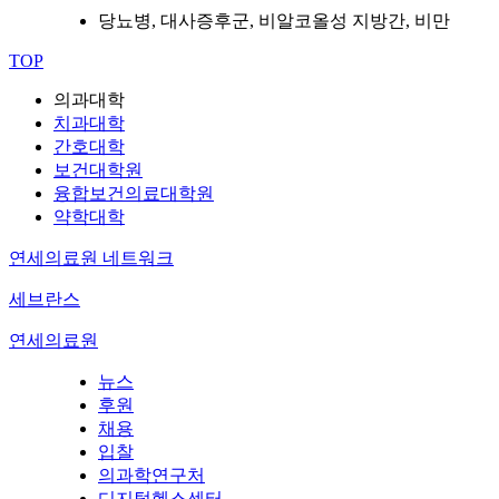
당뇨병, 대사증후군, 비알코올성 지방간, 비만
TOP
의과대학
치과대학
간호대학
보건대학원
융합보건의료대학원
약학대학
연세의료원 네트워크
세브란스
연세의료원
뉴스
후원
채용
입찰
의과학연구처
디지털헬스센터