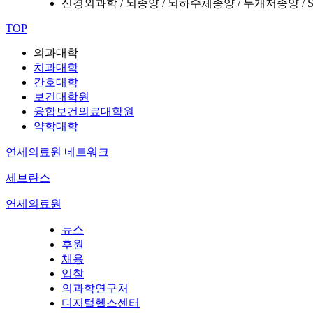
신경외과학 / 뇌종양 / 뇌하수체종양 / 두개저종양 / Syst
TOP
의과대학
치과대학
간호대학
보건대학원
융합보건의료대학원
약학대학
연세의료원 네트워크
세브란스
연세의료원
뉴스
후원
채용
입찰
의과학연구처
디지털헬스센터