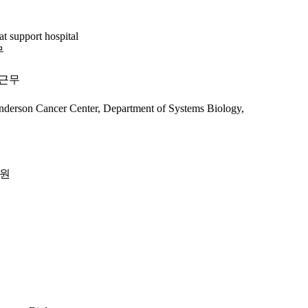
t support hospital
무
 근무
derson Cancer Center, Department of Systems Biology,
회원