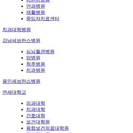
안과병원
재활병원
중입자치료센터
치과대학병원
강남세브란스병원
심뇌혈관병원
암병원
척추병원
치과병원
용인세브란스병원
연세대학교
의과대학
치과대학
간호대학
보건대학원
융합보건의료대학원