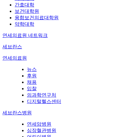
간호대학
보건대학원
융합보건의료대학원
약학대학
연세의료원 네트워크
세브란스
연세의료원
뉴스
후원
채용
입찰
의과학연구처
디지털헬스센터
세브란스병원
연세암병원
심장혈관병원
어린이병원