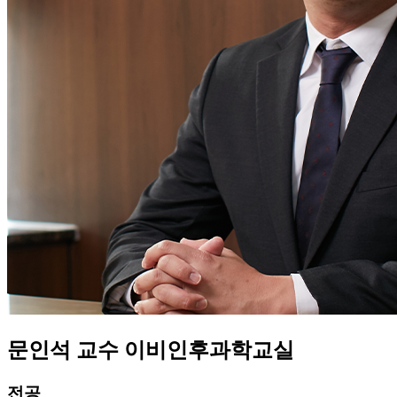
문인석
교수
이비인후과학교실
전공