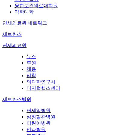
융합보건의료대학원
약학대학
연세의료원 네트워크
세브란스
연세의료원
뉴스
후원
채용
입찰
의과학연구처
디지털헬스센터
세브란스병원
연세암병원
심장혈관병원
어린이병원
안과병원