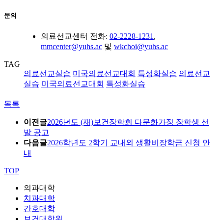
문의
의료선교센터 전화:
02-2228-1231
,
mmcenter@yuhs.ac
및
wkchoi@yuhs.ac
TAG
의료선교실습
미국의료선교대회
특성화실습
의료선교
실습
미국의료선교대회
특성화실습
목록
이전글
2026년도 (재)보건장학회 다문화가정 장학생 선
발 공고
다음글
2026학년도 2학기 교내외 생활비장학금 신청 안
내
TOP
의과대학
치과대학
간호대학
보건대학원