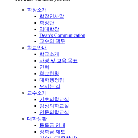
학장소개
학장인사말
학장단
역대학장
Dean’s Communication
교수의 책무
학교안내
학교소개
사명 및 교육 목표
연혁
학교현황
대학행정팀
오시는 길
교수소개
기초의학교실
임상의학교실
인문의학교실
대학생활
등록금 안내
장학금 제도