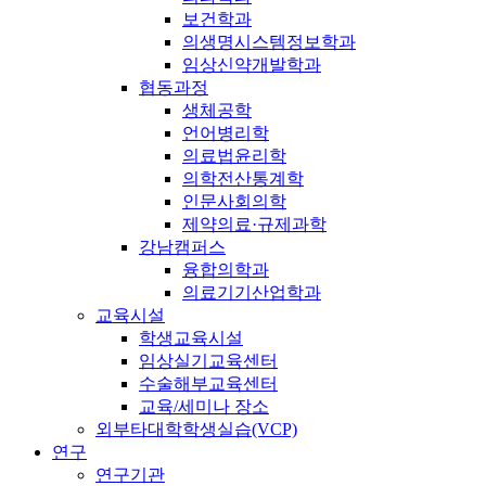
보건학과
의생명시스템정보학과
임상신약개발학과
협동과정
생체공학
언어병리학
의료법윤리학
의학전산통계학
인문사회의학
제약의료·규제과학
강남캠퍼스
융합의학과
의료기기산업학과
교육시설
학생교육시설
임상실기교육센터
수술해부교육센터
교육/세미나 장소
외부타대학학생실습(VCP)
연구
연구기관