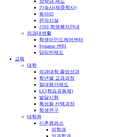
장학금 제도
기숙사(제중학사)
동아리
편의시설
기타 학생복지안내
의과대생활
학생마인드케어센터
Synapse 센터
담임반제도
교육
대학
의과대학 졸업성과
학년별 교과과정
절대평가제도
LC(학습공동체)
발달시험
특성화 선택과정
학생연구
대학원
신촌캠퍼스
의학과
의과학과