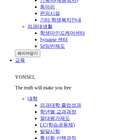
기숙사(제중학사)
동아리
편의시설
기타 학생복지안내
의과대생활
학생마인드케어센터
Synapse 센터
담임반제도
레이어닫기
교육
YONSEI,
The truth will make you free
대학
의과대학 졸업성과
학년별 교과과정
절대평가제도
LC(학습공동체)
발달시험
특성화 선택과정