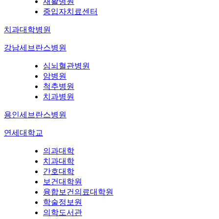
재활병원
중입자치료센터
치과대학병원
강남세브란스병원
심뇌혈관병원
암병원
척추병원
치과병원
용인세브란스병원
연세대학교
의과대학
치과대학
간호대학
보건대학원
융합보건의료대학원
학술정보원
의학도서관