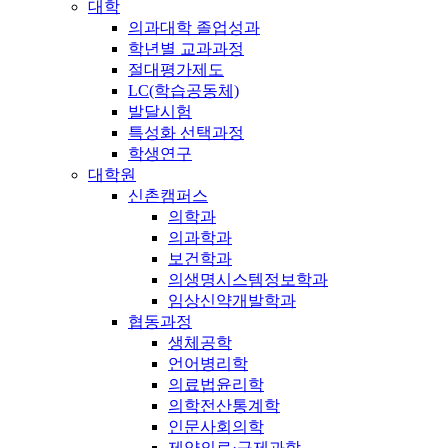
대학
의과대학 졸업성과
학년별 교과과정
절대평가제도
LC(학습공동체)
발달시험
특성화 선택과정
학생연구
대학원
신촌캠퍼스
의학과
의과학과
보건학과
의생명시스템정보학과
임상신약개발학과
협동과정
생체공학
언어병리학
의료법윤리학
의학전산통계학
인문사회의학
제약의료·규제과학