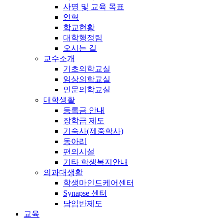
사명 및 교육 목표
연혁
학교현황
대학행정팀
오시는 길
교수소개
기초의학교실
임상의학교실
인문의학교실
대학생활
등록금 안내
장학금 제도
기숙사(제중학사)
동아리
편의시설
기타 학생복지안내
의과대생활
학생마인드케어센터
Synapse 센터
담임반제도
교육