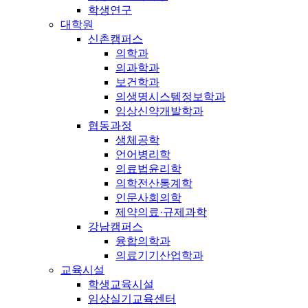
학생연구
대학원
신촌캠퍼스
의학과
의과학과
보건학과
의생명시스템정보학과
임상신약개발학과
협동과정
생체공학
언어병리학
의료법윤리학
의학전산통계학
인문사회의학
제약의료·규제과학
강남캠퍼스
융합의학과
의료기기산업학과
교육시설
학생교육시설
임상실기교육센터