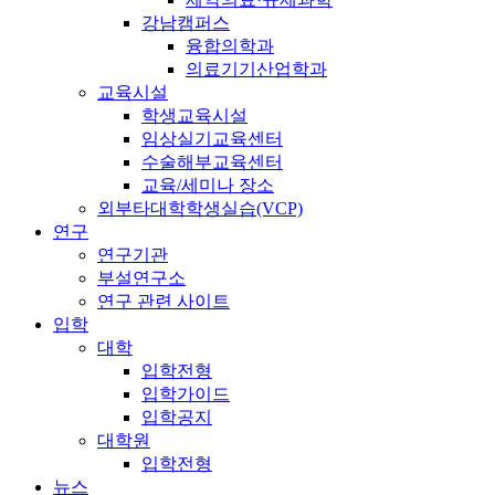
강남캠퍼스
융합의학과
의료기기산업학과
교육시설
학생교육시설
임상실기교육센터
수술해부교육센터
교육/세미나 장소
외부타대학학생실습(VCP)
연구
연구기관
부설연구소
연구 관련 사이트
입학
대학
입학전형
입학가이드
입학공지
대학원
입학전형
뉴스