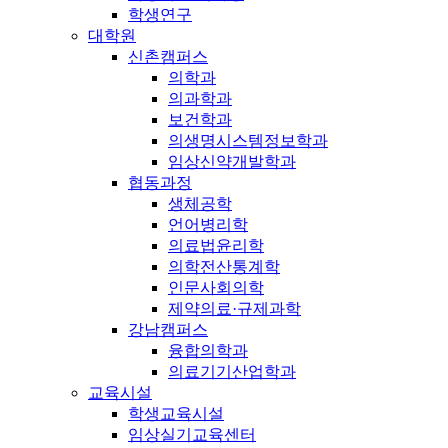
학생연구
대학원
신촌캠퍼스
의학과
의과학과
보건학과
의생명시스템정보학과
임상신약개발학과
협동과정
생체공학
언어병리학
의료법윤리학
의학전산통계학
인문사회의학
제약의료·규제과학
강남캠퍼스
융합의학과
의료기기산업학과
교육시설
학생교육시설
임상실기교육센터