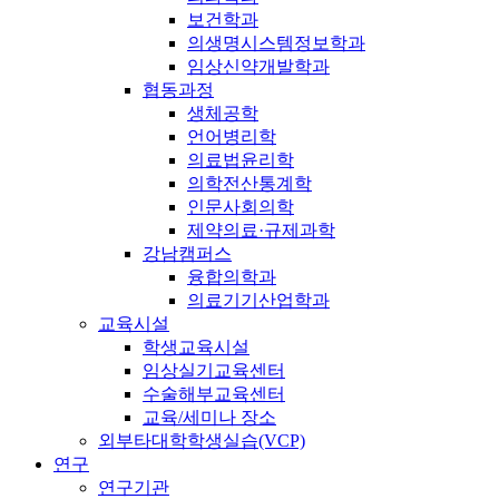
보건학과
의생명시스템정보학과
임상신약개발학과
협동과정
생체공학
언어병리학
의료법윤리학
의학전산통계학
인문사회의학
제약의료·규제과학
강남캠퍼스
융합의학과
의료기기산업학과
교육시설
학생교육시설
임상실기교육센터
수술해부교육센터
교육/세미나 장소
외부타대학학생실습(VCP)
연구
연구기관