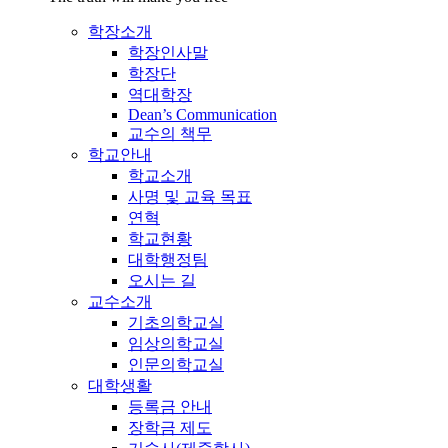
학장소개
학장인사말
학장단
역대학장
Dean’s Communication
교수의 책무
학교안내
학교소개
사명 및 교육 목표
연혁
학교현황
대학행정팀
오시는 길
교수소개
기초의학교실
임상의학교실
인문의학교실
대학생활
등록금 안내
장학금 제도