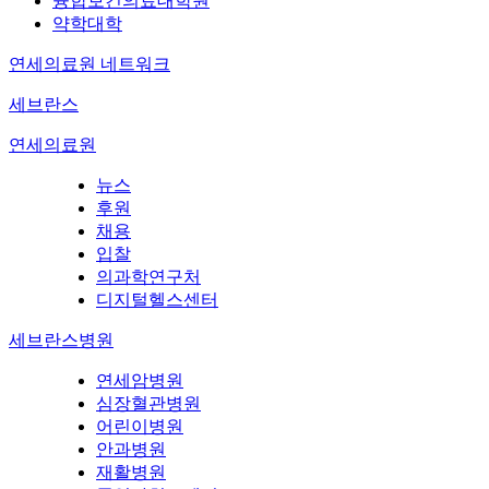
융합보건의료대학원
약학대학
연세의료원 네트워크
세브란스
연세의료원
뉴스
후원
채용
입찰
의과학연구처
디지털헬스센터
세브란스병원
연세암병원
심장혈관병원
어린이병원
안과병원
재활병원