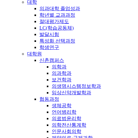
대학
의과대학 졸업성과
학년별 교과과정
절대평가제도
LC(학습공동체)
발달시험
특성화 선택과정
학생연구
대학원
신촌캠퍼스
의학과
의과학과
보건학과
의생명시스템정보학과
임상신약개발학과
협동과정
생체공학
언어병리학
의료법윤리학
의학전산통계학
인문사회의학
제약의료·규제과학