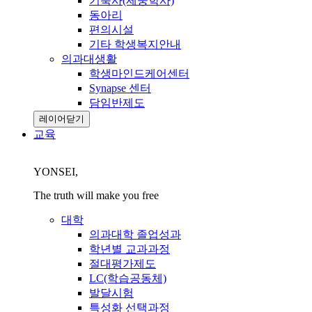
기숙사(제중학사)
동아리
편의시설
기타 학생복지안내
의과대생활
학생마인드케어센터
Synapse 센터
담임반제도
레이어닫기
교육
YONSEI,
The truth will make you free
대학
의과대학 졸업성과
학년별 교과과정
절대평가제도
LC(학습공동체)
발달시험
특성화 선택과정