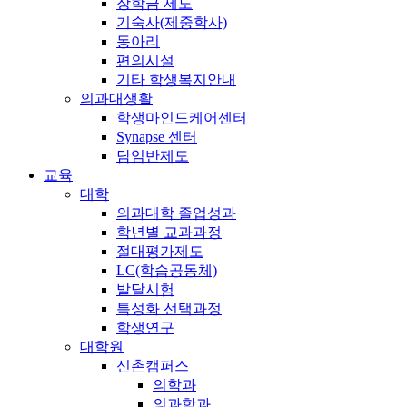
장학금 제도
기숙사(제중학사)
동아리
편의시설
기타 학생복지안내
의과대생활
학생마인드케어센터
Synapse 센터
담임반제도
교육
대학
의과대학 졸업성과
학년별 교과과정
절대평가제도
LC(학습공동체)
발달시험
특성화 선택과정
학생연구
대학원
신촌캠퍼스
의학과
의과학과