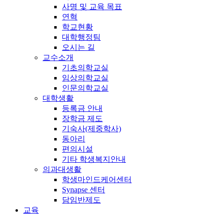
사명 및 교육 목표
연혁
학교현황
대학행정팀
오시는 길
교수소개
기초의학교실
임상의학교실
인문의학교실
대학생활
등록금 안내
장학금 제도
기숙사(제중학사)
동아리
편의시설
기타 학생복지안내
의과대생활
학생마인드케어센터
Synapse 센터
담임반제도
교육