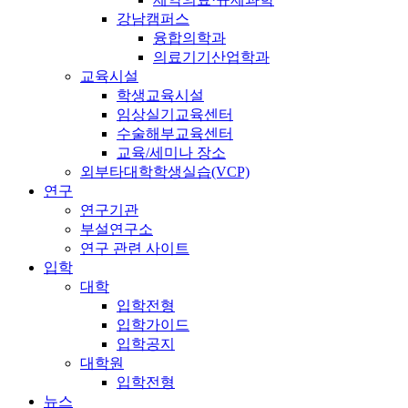
강남캠퍼스
융합의학과
의료기기산업학과
교육시설
학생교육시설
임상실기교육센터
수술해부교육센터
교육/세미나 장소
외부타대학학생실습(VCP)
연구
연구기관
부설연구소
연구 관련 사이트
입학
대학
입학전형
입학가이드
입학공지
대학원
입학전형
뉴스