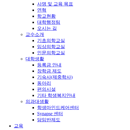
사명 및 교육 목표
연혁
학교현황
대학행정팀
오시는 길
교수소개
기초의학교실
임상의학교실
인문의학교실
대학생활
등록금 안내
장학금 제도
기숙사(제중학사)
동아리
편의시설
기타 학생복지안내
의과대생활
학생마인드케어센터
Synapse 센터
담임반제도
교육