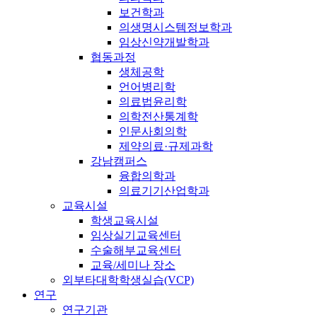
보건학과
의생명시스템정보학과
임상신약개발학과
협동과정
생체공학
언어병리학
의료법윤리학
의학전산통계학
인문사회의학
제약의료·규제과학
강남캠퍼스
융합의학과
의료기기산업학과
교육시설
학생교육시설
임상실기교육센터
수술해부교육센터
교육/세미나 장소
외부타대학학생실습(VCP)
연구
연구기관