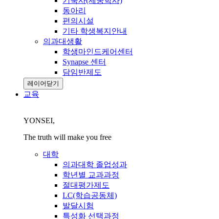
기숙사(제중학사)
동아리
편의시설
기타 학생복지안내
의과대생활
학생마인드케어센터
Synapse 센터
담임반제도
레이어닫기
교육
YONSEI,
The truth will make you free
대학
의과대학 졸업성과
학년별 교과과정
절대평가제도
LC(학습공동체)
발달시험
특성화 선택과정