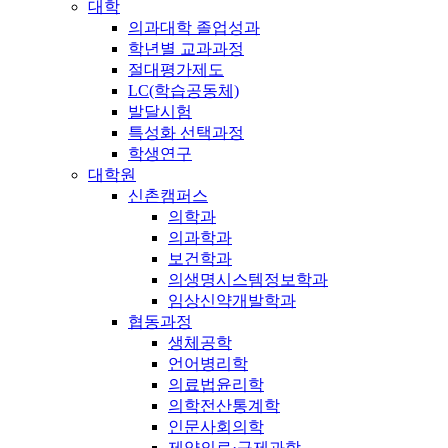
대학
의과대학 졸업성과
학년별 교과과정
절대평가제도
LC(학습공동체)
발달시험
특성화 선택과정
학생연구
대학원
신촌캠퍼스
의학과
의과학과
보건학과
의생명시스템정보학과
임상신약개발학과
협동과정
생체공학
언어병리학
의료법윤리학
의학전산통계학
인문사회의학
제약의료·규제과학