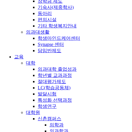
장학금 제도
기숙사(제중학사)
동아리
편의시설
기타 학생복지안내
의과대생활
학생마인드케어센터
Synapse 센터
담임반제도
교육
대학
의과대학 졸업성과
학년별 교과과정
절대평가제도
LC(학습공동체)
발달시험
특성화 선택과정
학생연구
대학원
신촌캠퍼스
의학과
의과학과