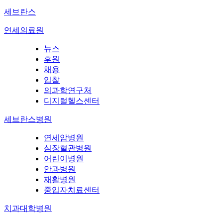
세브란스
연세의료원
뉴스
후원
채용
입찰
의과학연구처
디지털헬스센터
세브란스병원
연세암병원
심장혈관병원
어린이병원
안과병원
재활병원
중입자치료센터
치과대학병원