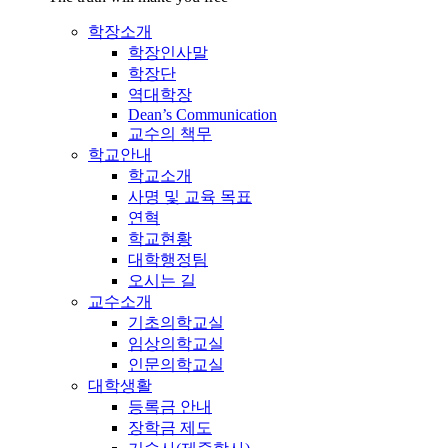
학장소개
학장인사말
학장단
역대학장
Dean’s Communication
교수의 책무
학교안내
학교소개
사명 및 교육 목표
연혁
학교현황
대학행정팀
오시는 길
교수소개
기초의학교실
임상의학교실
인문의학교실
대학생활
등록금 안내
장학금 제도