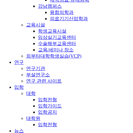
강남캠퍼스
융합의학과
의료기기산업학과
교육시설
학생교육시설
임상실기교육센터
수술해부교육센터
교육/세미나 장소
외부타대학학생실습(VCP)
연구
연구기관
부설연구소
연구 관련 사이트
입학
대학
입학전형
입학가이드
입학공지
대학원
입학전형
뉴스