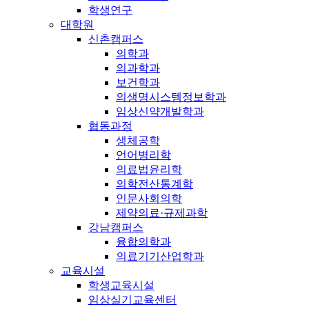
학생연구
대학원
신촌캠퍼스
의학과
의과학과
보건학과
의생명시스템정보학과
임상신약개발학과
협동과정
생체공학
언어병리학
의료법윤리학
의학전산통계학
인문사회의학
제약의료·규제과학
강남캠퍼스
융합의학과
의료기기산업학과
교육시설
학생교육시설
임상실기교육센터