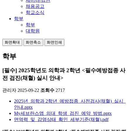
세미나/강연
채용공고
학교소식
학부
학부
대학원
화면확대
화면축소
화면인쇄
학부
[필수] 2025학년도 의학과 2학년 <필수예방접종 사
전 검진(채혈) 실시 안내>
관리자
2025-09-22
조회수
2717
2025년_의학과 2학년_예방접종_사전검사(채혈)_실시_
안내.pptx
My세브란스앱_의대_학생_검진_예약_방법.pptx
면역력_및_감염상태_확인_세부기준(채혈).pdf