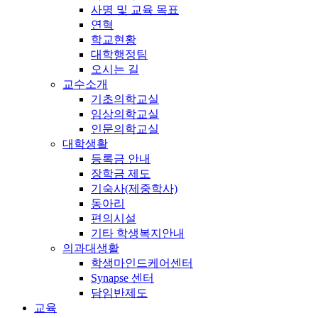
사명 및 교육 목표
연혁
학교현황
대학행정팀
오시는 길
교수소개
기초의학교실
임상의학교실
인문의학교실
대학생활
등록금 안내
장학금 제도
기숙사(제중학사)
동아리
편의시설
기타 학생복지안내
의과대생활
학생마인드케어센터
Synapse 센터
담임반제도
교육