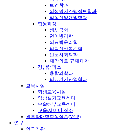
보건학과
의생명시스템정보학과
임상신약개발학과
협동과정
생체공학
언어병리학
의료법윤리학
의학전산통계학
인문사회의학
제약의료·규제과학
강남캠퍼스
융합의학과
의료기기산업학과
교육시설
학생교육시설
임상실기교육센터
수술해부교육센터
교육/세미나 장소
외부타대학학생실습(VCP)
연구
연구기관