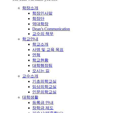
학장소개
학장인사말
학장단
역대학장
Dean’s Communication
교수의 책무
학교안내
학교소개
사명 및 교육 목표
연혁
학교현황
대학행정팀
오시는 길
교수소개
기초의학교실
임상의학교실
인문의학교실
대학생활
등록금 안내
장학금 제도