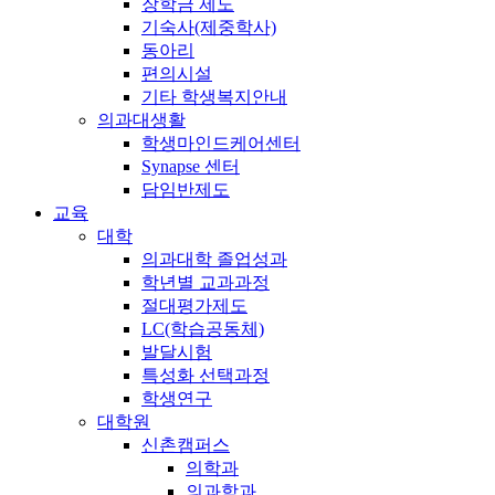
장학금 제도
기숙사(제중학사)
동아리
편의시설
기타 학생복지안내
의과대생활
학생마인드케어센터
Synapse 센터
담임반제도
교육
대학
의과대학 졸업성과
학년별 교과과정
절대평가제도
LC(학습공동체)
발달시험
특성화 선택과정
학생연구
대학원
신촌캠퍼스
의학과
의과학과