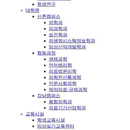
학생연구
대학원
신촌캠퍼스
의학과
의과학과
보건학과
의생명시스템정보학과
임상신약개발학과
협동과정
생체공학
언어병리학
의료법윤리학
의학전산통계학
인문사회의학
제약의료·규제과학
강남캠퍼스
융합의학과
의료기기산업학과
교육시설
학생교육시설
임상실기교육센터