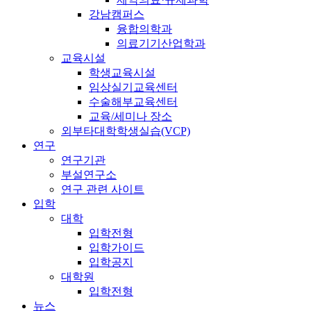
강남캠퍼스
융합의학과
의료기기산업학과
교육시설
학생교육시설
임상실기교육센터
수술해부교육센터
교육/세미나 장소
외부타대학학생실습(VCP)
연구
연구기관
부설연구소
연구 관련 사이트
입학
대학
입학전형
입학가이드
입학공지
대학원
입학전형
뉴스