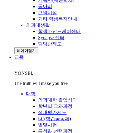
기숙사(제중학사)
동아리
편의시설
기타 학생복지안내
의과대생활
학생마인드케어센터
Synapse 센터
담임반제도
레이어닫기
교육
YONSEI,
The truth will make you free
대학
의과대학 졸업성과
학년별 교과과정
절대평가제도
LC(학습공동체)
발달시험
특성화 선택과정