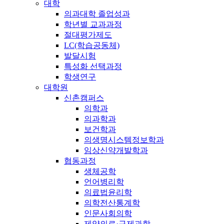
대학
의과대학 졸업성과
학년별 교과과정
절대평가제도
LC(학습공동체)
발달시험
특성화 선택과정
학생연구
대학원
신촌캠퍼스
의학과
의과학과
보건학과
의생명시스템정보학과
임상신약개발학과
협동과정
생체공학
언어병리학
의료법윤리학
의학전산통계학
인문사회의학
제약의료·규제과학