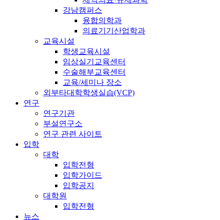
강남캠퍼스
융합의학과
의료기기산업학과
교육시설
학생교육시설
임상실기교육센터
수술해부교육센터
교육/세미나 장소
외부타대학학생실습(VCP)
연구
연구기관
부설연구소
연구 관련 사이트
입학
대학
입학전형
입학가이드
입학공지
대학원
입학전형
뉴스