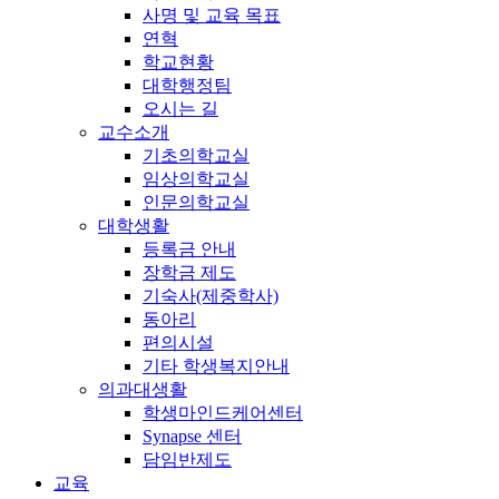
사명 및 교육 목표
연혁
학교현황
대학행정팀
오시는 길
교수소개
기초의학교실
임상의학교실
인문의학교실
대학생활
등록금 안내
장학금 제도
기숙사(제중학사)
동아리
편의시설
기타 학생복지안내
의과대생활
학생마인드케어센터
Synapse 센터
담임반제도
교육