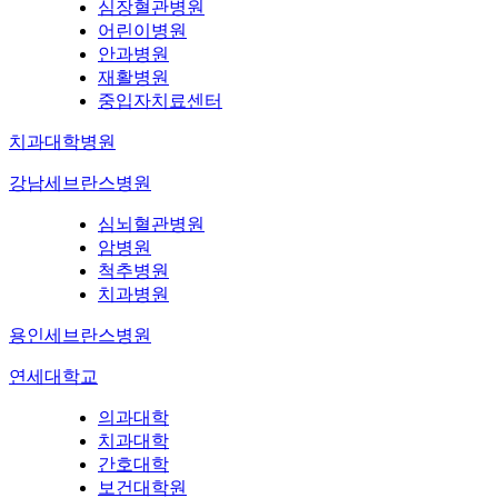
심장혈관병원
어린이병원
안과병원
재활병원
중입자치료센터
치과대학병원
강남세브란스병원
심뇌혈관병원
암병원
척추병원
치과병원
용인세브란스병원
연세대학교
의과대학
치과대학
간호대학
보건대학원