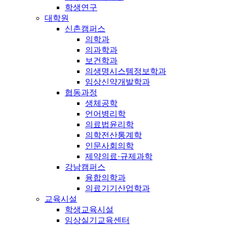
학생연구
대학원
신촌캠퍼스
의학과
의과학과
보건학과
의생명시스템정보학과
임상신약개발학과
협동과정
생체공학
언어병리학
의료법윤리학
의학전산통계학
인문사회의학
제약의료·규제과학
강남캠퍼스
융합의학과
의료기기산업학과
교육시설
학생교육시설
임상실기교육센터