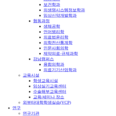
보건학과
의생명시스템정보학과
임상신약개발학과
협동과정
생체공학
언어병리학
의료법윤리학
의학전산통계학
인문사회의학
제약의료·규제과학
강남캠퍼스
융합의학과
의료기기산업학과
교육시설
학생교육시설
임상실기교육센터
수술해부교육센터
교육/세미나 장소
외부타대학학생실습(VCP)
연구
연구기관