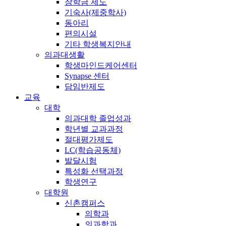
장학금 제도
기숙사(제중학사)
동아리
편의시설
기타 학생복지안내
의과대생활
학생마인드케어센터
Synapse 센터
담임반제도
교육
대학
의과대학 졸업성과
학년별 교과과정
절대평가제도
LC(학습공동체)
발달시험
특성화 선택과정
학생연구
대학원
신촌캠퍼스
의학과
의과학과