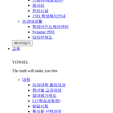
기숙사(제중학사)
동아리
편의시설
기타 학생복지안내
의과대생활
학생마인드케어센터
Synapse 센터
담임반제도
레이어닫기
교육
YONSEI,
The truth will make you free
대학
의과대학 졸업성과
학년별 교과과정
절대평가제도
LC(학습공동체)
발달시험
특성화 선택과정