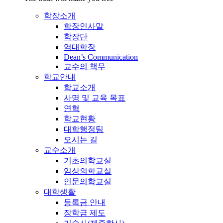
학장소개
학장인사말
학장단
역대학장
Dean’s Communication
교수의 책무
학교안내
학교소개
사명 및 교육 목표
연혁
학교현황
대학행정팀
오시는 길
교수소개
기초의학교실
임상의학교실
인문의학교실
대학생활
등록금 안내
장학금 제도