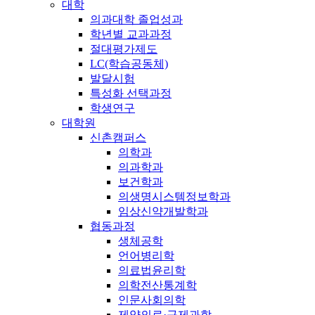
대학
의과대학 졸업성과
학년별 교과과정
절대평가제도
LC(학습공동체)
발달시험
특성화 선택과정
학생연구
대학원
신촌캠퍼스
의학과
의과학과
보건학과
의생명시스템정보학과
임상신약개발학과
협동과정
생체공학
언어병리학
의료법윤리학
의학전산통계학
인문사회의학
제약의료·규제과학