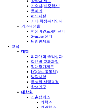
장학금 제도
기숙사(제중학사)
동아리
편의시설
기타 학생복지안내
의과대생활
학생마인드케어센터
Synapse 센터
담임반제도
교육
대학
의과대학 졸업성과
학년별 교과과정
절대평가제도
LC(학습공동체)
발달시험
특성화 선택과정
학생연구
대학원
신촌캠퍼스
의학과
의과학과