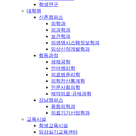
학생연구
대학원
신촌캠퍼스
의학과
의과학과
보건학과
의생명시스템정보학과
임상신약개발학과
협동과정
생체공학
언어병리학
의료법윤리학
의학전산통계학
인문사회의학
제약의료·규제과학
강남캠퍼스
융합의학과
의료기기산업학과
교육시설
학생교육시설
임상실기교육센터