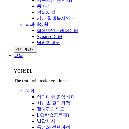
기숙사(제중학사)
동아리
편의시설
기타 학생복지안내
의과대생활
학생마인드케어센터
Synapse 센터
담임반제도
레이어닫기
교육
YONSEI,
The truth will make you free
대학
의과대학 졸업성과
학년별 교과과정
절대평가제도
LC(학습공동체)
발달시험
특성화 선택과정