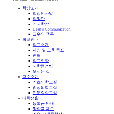
학장소개
학장인사말
학장단
역대학장
Dean’s Communication
교수의 책무
학교안내
학교소개
사명 및 교육 목표
연혁
학교현황
대학행정팀
오시는 길
교수소개
기초의학교실
임상의학교실
인문의학교실
대학생활
등록금 안내
장학금 제도