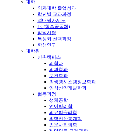
대학
의과대학 졸업성과
학년별 교과과정
절대평가제도
LC(학습공동체)
발달시험
특성화 선택과정
학생연구
대학원
신촌캠퍼스
의학과
의과학과
보건학과
의생명시스템정보학과
임상신약개발학과
협동과정
생체공학
언어병리학
의료법윤리학
의학전산통계학
인문사회의학
제약의료·규제과학