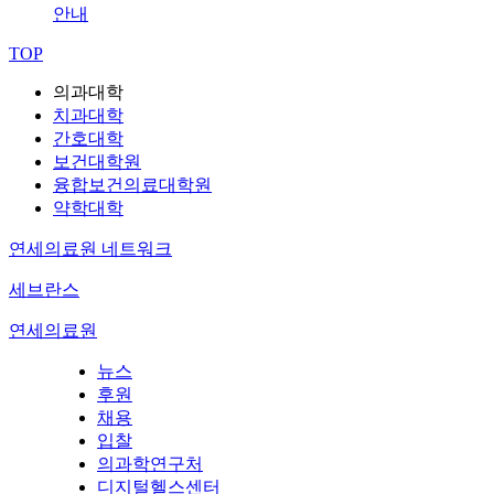
안내
TOP
의과대학
치과대학
간호대학
보건대학원
융합보건의료대학원
약학대학
연세의료원 네트워크
세브란스
연세의료원
뉴스
후원
채용
입찰
의과학연구처
디지털헬스센터