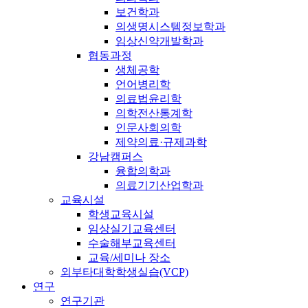
보건학과
의생명시스템정보학과
임상신약개발학과
협동과정
생체공학
언어병리학
의료법윤리학
의학전산통계학
인문사회의학
제약의료·규제과학
강남캠퍼스
융합의학과
의료기기산업학과
교육시설
학생교육시설
임상실기교육센터
수술해부교육센터
교육/세미나 장소
외부타대학학생실습(VCP)
연구
연구기관