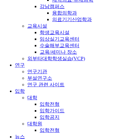
강남캠퍼스
융합의학과
의료기기산업학과
교육시설
학생교육시설
임상실기교육센터
수술해부교육센터
교육/세미나 장소
외부타대학학생실습(VCP)
연구
연구기관
부설연구소
연구 관련 사이트
입학
대학
입학전형
입학가이드
입학공지
대학원
입학전형
뉴스