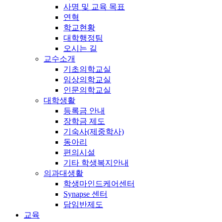
사명 및 교육 목표
연혁
학교현황
대학행정팀
오시는 길
교수소개
기초의학교실
임상의학교실
인문의학교실
대학생활
등록금 안내
장학금 제도
기숙사(제중학사)
동아리
편의시설
기타 학생복지안내
의과대생활
학생마인드케어센터
Synapse 센터
담임반제도
교육